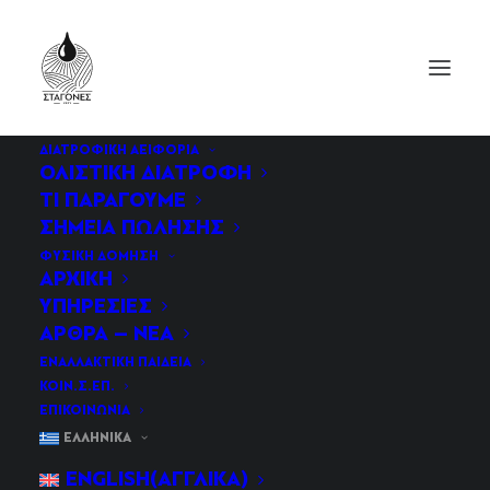
ΔΙΑΤΡΟΦΙΚΉ ΑΕΙΦΟΡΊΑ
ΟΛΙΣΤΙΚΗ ΔΙΑΤΡΟΦΗ
ΤΙ ΠΑΡΑΓΟΥΜΕ
ΣΗΜΕΙΑ ΠΩΛΗΣΗΣ
ΦΥΣΙΚΉ ΔΌΜΗΣΗ
ΑΡΧΙΚΉ
ΥΠΗΡΕΣΊΕΣ
ΑΡΘΡΑ – ΝΈΑ
αρχιτεκτονική
ΕΝΑΛΛΑΚΤΙΚΗ ΠΑΙΔΕΙΑ
ΚΟΙΝ.Σ.ΕΠ.
ΕΠΙΚΟΙΝΩΝIΑ
ΕΛΛΗΝΙΚΆ
ENGLISH
(
ΑΓΓΛΙΚΆ
)