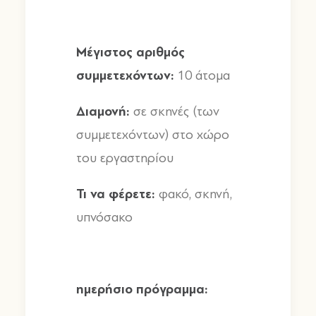
Μέγιστος
αριθμός
συμμετεχόντων
:
10
άτομα
Διαμονή
:
σε σκηνές
(
των
συμμετεχόντων
)
στο χώρο
του εργαστηρίου
Τι
να
φέρετε
:
φακό
,
σκηνή
,
υπνόσακο
ημερήσιο
πρόγραμμα
: