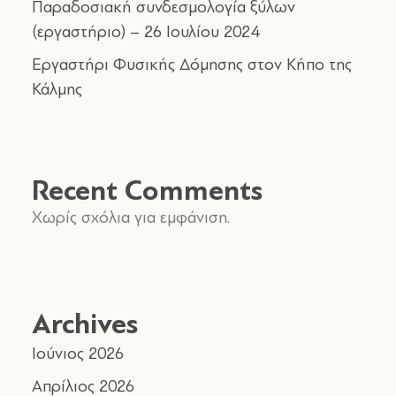
Παραδοσιακή συνδεσμολογία ξύλων
(εργαστήριο) – 26 Ιουλίου 2024
Εργαστήρι Φυσικής Δόμησης στον Κήπο της
Κάλμης
Recent Comments
Χωρίς σχόλια για εμφάνιση.
Archives
Ιούνιος 2026
Απρίλιος 2026