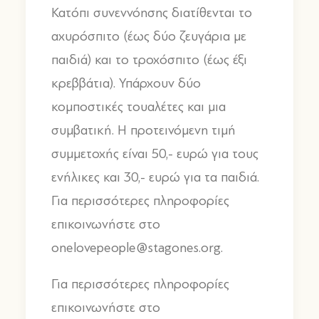
Κατόπι συνεννόησης διατίθενται το
αχυρόσπιτο (έως δύο ζευγάρια με
παιδιά) και το τροχόσπιτο (έως έξι
κρεββάτια). Υπάρχουν δύο
κομποστικές τουαλέτες και μια
συμβατική. Η προτεινόμενη τιμή
συμμετοχής είναι 50,- ευρώ για τους
ενήλικες και 30,- ευρώ για τα παιδιά.
Για περισσότερες πληροφορίες
επικοινωνήστε στο
onelovepeople@stagones.org.
Για περισσότερες πληροφορίες
επικοινωνήστε στο