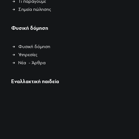
Τι παράγουμε
Σημεία πώλησης
Φυσική δόμηση
Φυσική δόμηση
Υπηρεσίες
Νέα - Άρθρα
Εναλλακτική παιδεία