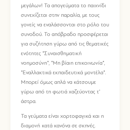
μεγάλων! Τα απογεύματα το παιχνίδι
συνεχίζεται στην παραλία, με τους
γονείς να εναλάσσονται στο ρόλο του
συνοδού. Το απόβραδο προσφέρεται
για συζήτηση γύρω από τις θεματικές
ενότητες "Συναισθηματική
νοημοσύνη", "Μη βίαιη επικοινωνία",
"Εναλλακτικά εκπαιδευτικά μοντέλα".
Μπορεί όμως απλά να κάτσουμε
γύρω από τη φωτιά χαζεύοντας τ'
άστρα.
Τα γεύματα είναι χορτοφαγικά και η
διαμονή κατά κανόνα σε σκηνές.